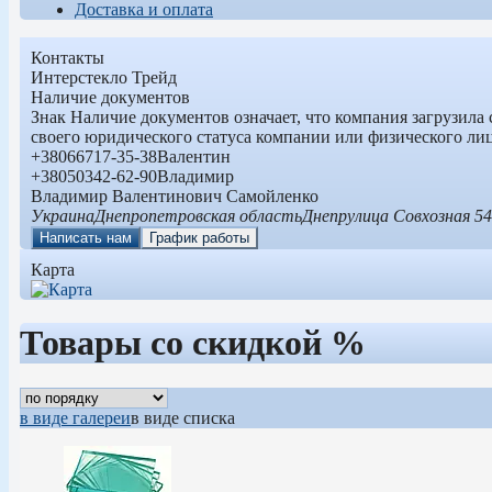
Доставка и оплата
Контакты
Интерстекло Трейд
Наличие документов
Знак
Наличие документов
означает, что компания загрузила
своего юридического статуса компании или физического ли
+380
66
717-35-38
Валентин
+380
50
342-62-90
Владимир
Владимир Валентинович Самойленко
Украина
Днепропетровская область
Днепр
улица Совхозная 5
Написать нам
График работы
Карта
Товары со скидкой %
в виде галереи
в виде списка