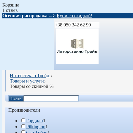
Корзина
1 отзыв
Осенняя распродажа -- >
Купи со скидкой!
+38 050 342 62 90
Интерстекло Трейд
›
Товары и услуги
›
Товары со скидкой %
Найти
Производители
Гардиан
1
Pilkington
1
Сан-Гобен
1