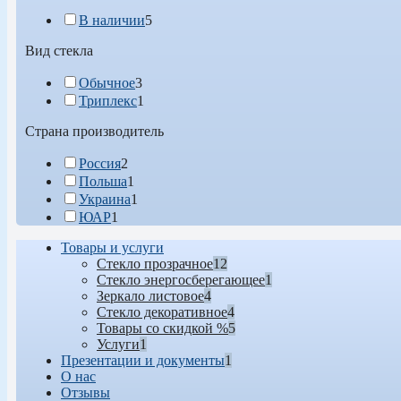
В наличии
5
Вид стекла
Обычное
3
Триплекс
1
Страна производитель
Россия
2
Польша
1
Украина
1
ЮАР
1
Товары и услуги
Стекло прозрачное
12
Стекло энергосберегающее
1
Зеркало листовое
4
Стекло декоративное
4
Товары со скидкой %
5
Услуги
1
Презентации и документы
1
О нас
Отзывы