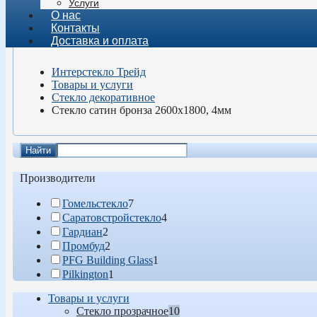
Услуги
О нас
Контакты
Доставка и оплата
Интерстекло Трейд
Товары и услуги
Стекло декоративное
Стекло сатин бронза 2600х1800, 4мм
Найти
Производители
Гомельстекло
7
Саратовстройстекло
4
Гардиан
2
Промбуд
2
PFG Building Glass
1
Pilkington
1
Товары и услуги
Стекло прозрачное
10