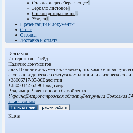
Стекло энергосберегающее
1
Зеркало листовое
4
Стекло декоративное
5
Услуги
1
Презентации и документы
О нас
Отзывы
Доставка и оплата
Контакты
Интерстекло Трейд
Наличие документов
Знак
Наличие документов
означает, что компания загрузила
своего юридического статуса компании или физического ли
+380
66
717-35-38
Валентин
+380
50
342-62-90
Владимир
Владимир Валентинович Самойленко
Украина
Днепропетровская область
Днепр
улица Совхозная 5
istrade.com.ua
Написать нам
График работы
Карта