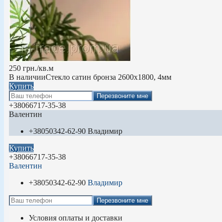
250
грн.
/кв.м
В наличии
Стекло сатин бронза 2600х1800, 4мм
Купить
Перезвоните мне
+380
66
717-35-38
Валентин
+380
50
342-62-90
Владимир
Купить
+380
66
717-35-38
Валентин
+380
50
342-62-90
Владимир
Перезвоните мне
Условия оплаты и доставки