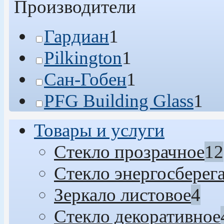
Производители
Гардиан
1
Pilkington
1
Сан-Гобен
1
PFG Building Glass
1
Товары и услуги
Стекло прозрачное
12
Стекло энергосбере
Зеркало листовое
4
Стекло декоративное