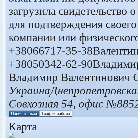
загрузила свидетельство 
для подтверждения своего
компании или физическог
+380
66
717-35-38
Валенти
+380
50
342-62-90
Владими
Владимир Валентинович 
Украина
Днепропетровска
Совхозная 54, офис №88
5
Написать нам
График работы
Карта