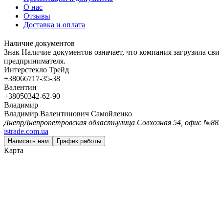
О нас
Отзывы
Доставка и оплата
Наличие документов
Знак
Наличие документов
означает, что компания загрузила с
предпринимателя.
Интерстекло Трейд
+380
66
717-35-38
Валентин
+380
50
342-62-90
Владимир
Владимир Валентинович Самойленко
Днепр
Днепропетровская область
улица Совхозная 54, офис №88
istrade.com.ua
Написать нам
График работы
Карта