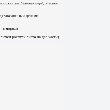
ластиковых окон, балконных дверей, остекления
д указанными ценами
ого ящика)
ючен роспуск листа на две части)