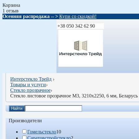
Корзина
1 отзыв
Осенняя распродажа -- >
Купи со скидкой!
+38 050 342 62 90
Интерстекло Трейд
›
Товары и услуги
›
Стекло прозрачное
›
Стекло листовое прозрачное М3, 3210х2250, 6 мм, Беларусь
Найти
Производители
Гомельстекло
10
Саратовстройстекло
2