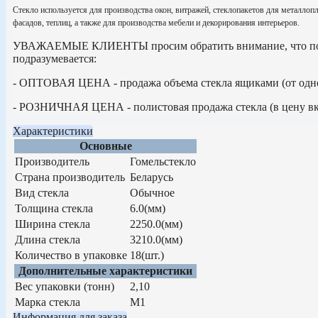
Стекло используется для производства окон, витражей, стеклопакетов для металлоп
фасадов, теплиц, а также для производства мебели и декорирования интерьеров.
УВАЖАЕМЫЕ КЛИЕНТЫ просим обратить внимание, что по
подразумевается:
- ОПТОВАЯ ЦЕНА - продажа объема стекла ящиками (от одн
- РОЗНИЧНАЯ ЦЕНА - полистовая продажа стекла (в цену вкл
Характеристики
Основные
Производитель
Гомельстекло
Страна производитель
Беларусь
Вид стекла
Обычное
Толщина стекла
6.0(мм)
Ширина стекла
2250.0(мм)
Длина стекла
3210.0(мм)
Количество в упаковке
18(шт.)
Дополнительные характеристики
Вес упаковки (тонн)
2,10
Марка стекла
М1
Информация для заказа