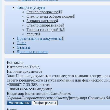
Товары и услуги
Стекло прозрачное
12
Стекло энергосберегающее
1
Зеркало листовое
4
Стекло декоративное
4
Товары со скидкой %
5
Услуги
1
Презентации и документы
1
О нас
Отзывы
Доставка и оплата
Контакты
Интерстекло Трейд
Наличие документов
Знак
Наличие документов
означает, что компания загрузила
своего юридического статуса компании или физического ли
+380
66
717-35-38
Валентин
+380
50
342-62-90
Владимир
Владимир Валентинович Самойленко
Украина
Днепропетровская область
Днепр
улица Совхозная 5
Написать нам
График работы
Карта