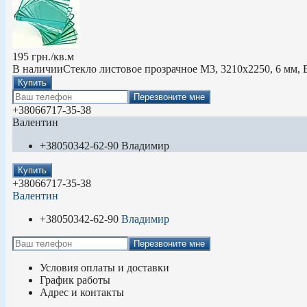
195
грн.
/кв.м
В наличии
Стекло листовое прозрачное М3, 3210х2250, 6 мм, 
Купить
Перезвоните мне
+380
66
717-35-38
Валентин
+380
50
342-62-90
Владимир
Купить
+380
66
717-35-38
Валентин
+380
50
342-62-90
Владимир
Перезвоните мне
Условия оплаты и доставки
График работы
Адрес и контакты